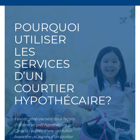
POURQUOI
UTILISER
LES
SERVICES
D’UN
COURTIER
HYPOTHÉCAIRE?
Il existe généralement deux façons
d’obtenir un prêt hypothécaire au
Canada : auprès d’une institution
financière ou auprès d’un courtier