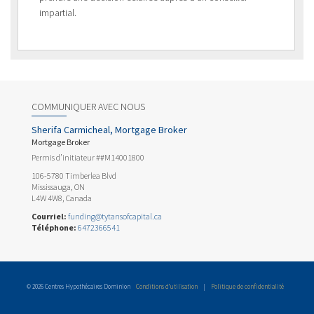
impartial.
COMMUNIQUER AVEC NOUS
Sherifa Carmicheal, Mortgage Broker
Mortgage Broker
Permis d’initiateur ##M14001800
106-5780 Timberlea Blvd
Mississauga, ON
L4W 4W8, Canada
Courriel:
funding@tytansofcapital.ca
Téléphone:
6472366541
© 2026 Centres Hypothécaires Dominion
Conditions d’utilisation
|
Politique de confidentialité